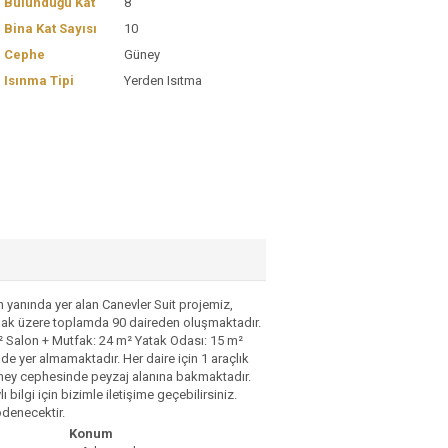
Bulunduğu Kat
8
Bina Kat Sayısı
10
Cephe
Güney
Isınma Tipi
Yerden Isıtma
 yanında yer alan Canevler Suit projemiz,
olmak üzere toplamda 90 daireden oluşmaktadır.
m² Salon + Mutfak: 24 m² Yatak Odası: 15 m²
e yer almamaktadır. Her daire için 1 araçlık
 güney cephesinde peyzaj alanına bakmaktadır.
 bilgi için bizimle iletişime geçebilirsiniz.
ödenecektir.
Konum