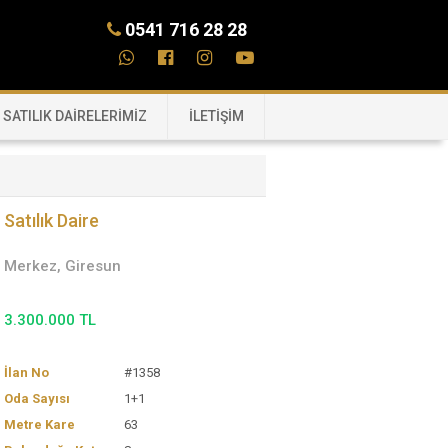
0541 716 28 28
SATILIK DAİRELERİMİZ
İLETİŞİM
Satılık Daire
Merkez, Giresun
3.300.000 TL
İlan No
#1358
Oda Sayısı
1+1
Metre Kare
63