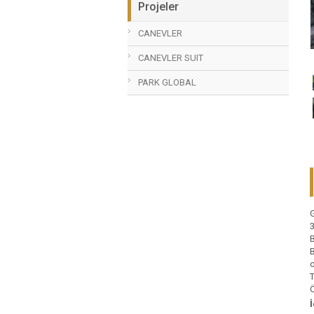
Projeler
CANEVLER
CANEVLER SUIT
PARK GLOBAL
G
3
B
B
o
T
Ö
İ