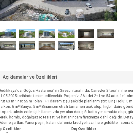
Açıklamalar ve Özellikleri
edikkaya'da, Göğüs Hastanesi'nin Giresun tarafında, Canevler Sitesi'nin hemen
1.05.2025 tarihinde teslim edilecektir. Projemiz, 36 adet 2+1 ve 54 adet 1+1 
rüt 63 m², net 55 m² olan 1+1 dairemiz şu şekilde planlanmıştır: Giriş Holü: 5 
alkon: 6 m² Banyo: 5 m² Binamızın etrafı tamamen açık olup, hiçbir daire gömüd
topark tahsis edilmiştir. İlanımızda yer alan daire, 8. katta yer almakta olup,
erek, kombi, doğalgaz iç tesisatı ve katlanır cam fiyatımıza dahil değildir. Detaylı
deme şartları: Yarısı peşin, kalanı dairemiz krediye hazır hale geldikten sonra 
ç Özellikler
Dış Özellikler