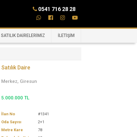
0541 716 28 28
SATILIK DAİRELERİMİZ
İLETİŞİM
Satılık Daire
Merkez, Giresun
5.000.000 TL
İlan No
#1341
Oda Sayısı
2+1
Metre Kare
78