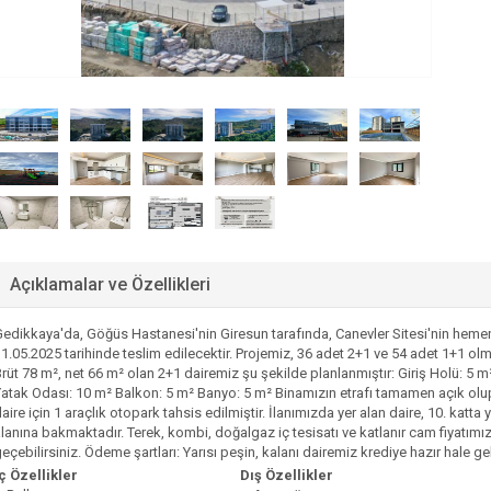
Açıklamalar ve Özellikleri
edikkaya'da, Göğüs Hastanesi'nin Giresun tarafında, Canevler Sitesi'nin hemen
1.05.2025 tarihinde teslim edilecektir. Projemiz, 36 adet 2+1 ve 54 adet 1+1 
rüt 78 m², net 66 m² olan 2+1 dairemiz şu şekilde planlanmıştır: Giriş Holü: 5 
atak Odası: 10 m² Balkon: 5 m² Banyo: 5 m² Binamızın etrafı tamamen açık olu
aire için 1 araçlık otopark tahsis edilmiştir. İlanımızda yer alan daire, 10. kat
lanına bakmaktadır. Terek, kombi, doğalgaz iç tesisatı ve katlanır cam fiyatımıza 
eçebilirsiniz. Ödeme şartları: Yarısı peşin, kalanı dairemiz krediye hazır hale g
ç Özellikler
Dış Özellikler