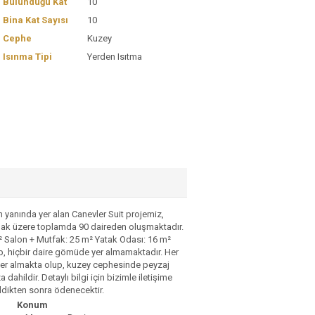
Bulunduğu Kat
10
Bina Kat Sayısı
10
Cephe
Kuzey
Isınma Tipi
Yerden Isıtma
 yanında yer alan Canevler Suit projemiz,
olmak üzere toplamda 90 daireden oluşmaktadır.
m² Salon + Mutfak: 25 m² Yatak Odası: 16 m²
p, hiçbir daire gömüde yer almamaktadır. Her
ta yer almakta olup, kuzey cephesinde peyzaj
dahildir. Detaylı bilgi için bizimle iletişime
eldikten sonra ödenecektir.
Konum