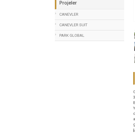
Projeler
CANEVLER
CANEVLER SUIT
PARK GLOBAL
G
3
B
Y
d
a
g
İ