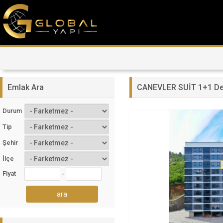
Emlak Ara
CANEVLER SUİT 1+1 Den
Durum
Tip
Şehir
İlçe
Fiyat
-