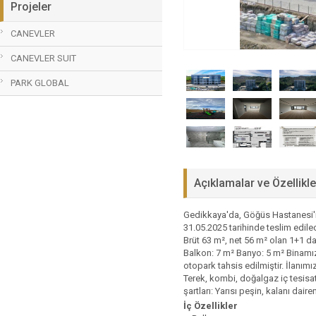
Projeler
CANEVLER
CANEVLER SUIT
PARK GLOBAL
Açıklamalar ve Özellikle
Gedikkaya'da, Göğüs Hastanesi'ni
31.05.2025 tarihinde teslim edil
Brüt 63 m², net 56 m² olan 1+1 da
Balkon: 7 m² Banyo: 5 m² Binamız
otopark tahsis edilmiştir. İlanım
Terek, kombi, doğalgaz iç tesisatı
şartları: Yarısı peşin, kalanı dai
İç Özellikler