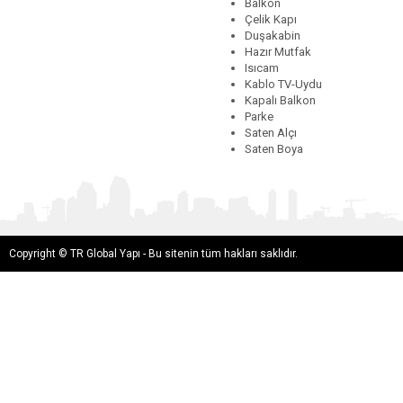
Balkon
Çelik Kapı
Duşakabin
Hazır Mutfak
Isıcam
Kablo TV-Uydu
Kapalı Balkon
Parke
Saten Alçı
Saten Boya
Copyright © TR Global Yapı - Bu sitenin tüm hakları saklıdır.