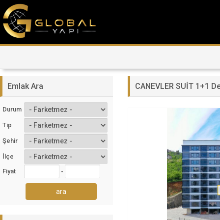
Emlak Ara
CANEVLER SUİT 1+1 Den
Durum
Tip
Şehir
İlçe
Fiyat
-