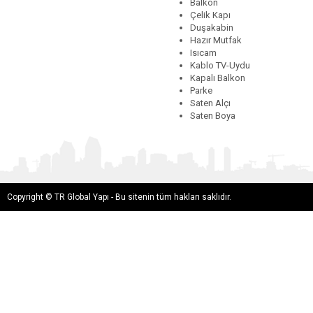
Balkon
Çelik Kapı
Duşakabin
Hazır Mutfak
Isıcam
Kablo TV-Uydu
Kapalı Balkon
Parke
Saten Alçı
Saten Boya
Copyright © TR Global Yapı - Bu sitenin tüm hakları saklıdır.