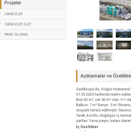
Projeler
CANEVLER
CANEVLER SUIT
PARK GLOBAL
Açıklamalar ve Özellikle
Gedikkaya'da, Göğüs Hastanesi'ni
31.05.2025 tarihinde teslim edil
Brüt 63 m², net 56 m² olan 1+1 da
Balkon: 7 m² Banyo: 5 m² Binamız
otopark tahsis edilmiştir. İlanım
Terek, kombi, doğalgaz iç tesisatı
şartları: Yarısı peşin, kalanı dai
İç Özellikler